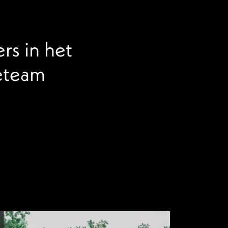
rs in het
eteam