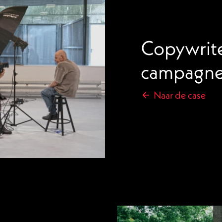
Copywrite
campagn
Naar de case