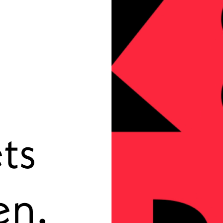
ets
en.