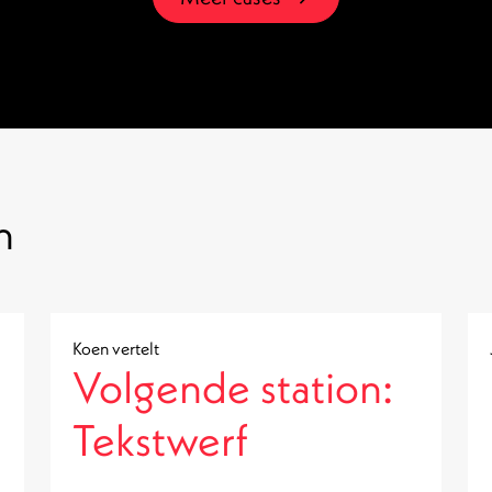
n
Koen vertelt
Volgende station:
Tekstwerf