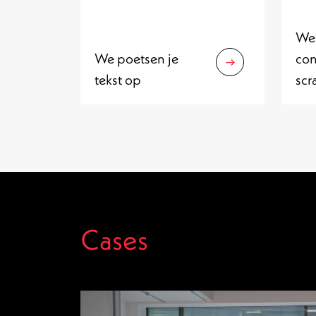
We 
We poetsen je
con
tekst op
scr
Cases