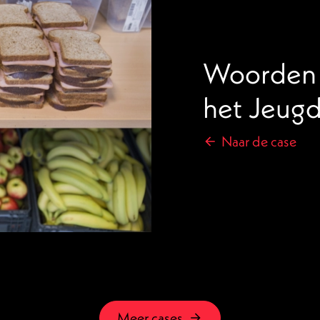
Woorden 
het Jeug
Naar de case
Meer cases